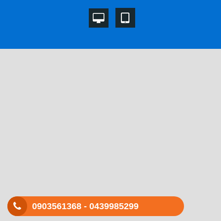
Đối tác
Văn bằng chứng nhận
Liên hệ
0903561368 -
0439985299