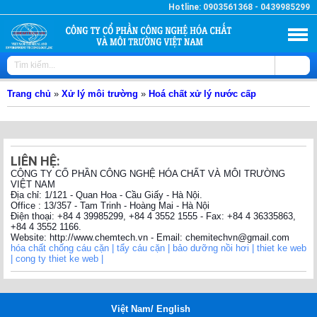
Hotline: 0903561368 - 0439985299
Trang chủ
Trang chủ
»
Xử lý môi trường
»
Hoá chất xử lý nước cấp
Hóa chất công nghiệp
Hóa chất xử lý nước
LIÊN HỆ:
Xử lý môi trường
CÔNG TY CỔ PHẦN CÔNG NGHỆ HÓA CHẤT VÀ MÔI TRƯỜNG
VIỆT NAM
Thiết bị khoa học kỹ thuật
Địa chỉ: 1/121 - Quan Hoa - Cầu Giấy - Hà Nội.
Office : 13/357 - Tam Trinh - Hoàng Mai - Hà Nội
Điện thoại: +84 4 39985299, +84 4 3552 1555 - Fax: +84 4 36335863,
Thiết bị làm mềm
+84 4 3552 1166.
Website: http://www.chemtech.vn - Email: chemitechvn@gmail.com
hóa chất chống cáu cặn |
tẩy cáu cặn |
bảo dưỡng nồi hơi |
thiet ke web
Giới thiệu về Công ty
|
cong ty thiet ke web |
Dịch vụ Kỹ thuật
Việt Nam
/
English
Tin tức