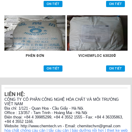
CHI TIẾT
CHI TIẾT
PHÈN ĐƠN
VICHEMFLOC 63020©
CHI TIẾT
CHI TIẾT
LIÊN HỆ:
CÔNG TY CỔ PHẦN CÔNG NGHỆ HÓA CHẤT VÀ MÔI TRƯỜNG
VIỆT NAM
Địa chỉ: 1/121 - Quan Hoa - Cầu Giấy - Hà Nội.
Office : 13/357 - Tam Trinh - Hoàng Mai - Hà Nội
Điện thoại: +84 4 39985299, +84 4 3552 1555 - Fax: +84 4 36335863,
+84 4 3552 1166.
Website: http://www.chemtech.vn - Email: chemitechvn@gmail.com
hóa chất chống cáu cặn |
tẩy cáu cặn |
bảo dưỡng nồi hơi |
thiet ke web